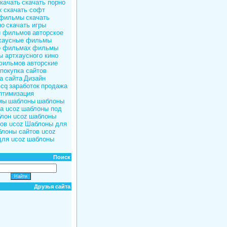
качать
скачать порно
x
скачать софт
 фильмы
скачать
но
скачать игры
и фильмов
авторское
хаусные фильмы
о фильмах
фильмы
 артхаусного кино
фильмов
авторские
покупка сайтов
а сайта
Дизайн
icq
заработок
продажа
птимизация
мы
шаблоны
шаблоны
а ucoz
шаблоны под
лон ucoz
шаблоны
ов ucoz
Шаблоны для
лоны сайтов ucoz
для ucoz
шаблоны
Поиск
Друзья сайта