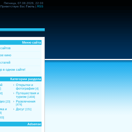
Пятница, 07.08.2026, 22:33
Приветствую Вас
Гость
|
RSS
Меню сайта
 сайтов
ое кино
 статей
р в одном сайте!
Категории раздела
ый
Открытки и
фотографии
]
[4]
Путешествия и
50]
туризм
[1404]
део
Развлечения
[23]
[474]
ка и
Досуг
[151]
4]
803]
Adsense