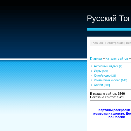
Русский То
Главная
|
Регистрация
|
Вх
Главная
»
Каталог сайтов
»
Активный отдых
[7]
Игры
[550]
Кино/видео
[23]
Романтика и секс
[144]
Хобби
[803]
В разделе сайтов
:
3560
Показано сайтов
:
1-20
Картины раскраски
номерам на холсте. До
по России