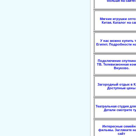
больше на сайте!
Мягкие игрушки опто
Китая. Каталог на са
У нас можно купить т
Египет. Подробности на
Подключение спутник
ТВ. Телевизионная ко
Внуково.
Загородный отдых в К
Доступные цены
Театральная студия для
Детали смотрите ту
Интересные семей
фильмы. Загляните н
сайт