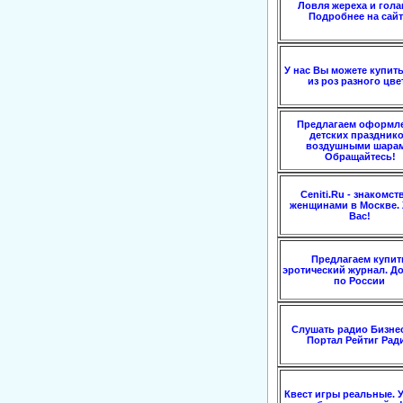
Ловля жереха и гола
Подробнее на сайт
У нас Вы можете купить
из роз разного цве
Предлагаем оформл
детских праздник
воздушными шарам
Обращайтесь!
Ceniti.Ru - знакомст
женщинами в Москве.
Вас!
Предлагаем купит
эротический журнал. Д
по России
Слушать радио Бизне
Портал Рейтиг Рад
Квест игры реальные. У