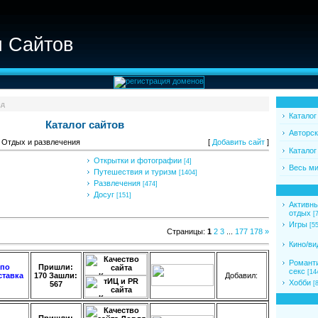
п Сайтов
од
Каталог
Каталог сайтов
Авторск
 Отдых и развлечения
[
Добавить сайт
]
Каталог
Открытки и фотографии
[4]
Весь ми
Путешествия и туризм
[1404]
Развлечения
[474]
Досуг
[151]
Активн
отдых
[7
Игры
[5
Страницы
:
1
2
3
...
177
178
»
Кино/ви
Романти
 по
Пришли:
секс
[14
ставка
170 Зашли:
Добавил
:
Хобби
[
567
Пришли: