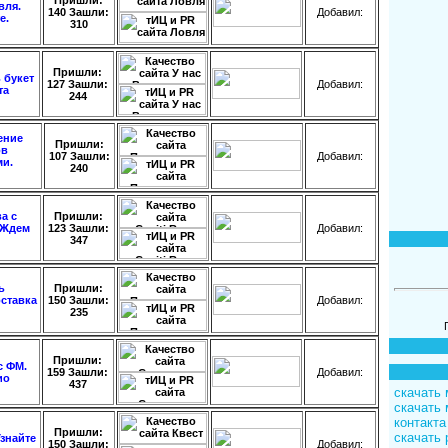
вля.
140 Зашли:
Добавил
:
е.
310
Пришли:
 букет
127 Зашли:
Добавил
:
та
244
ение
Пришли:
ов
107 Зашли:
Добавил
:
и.
240
ва с
Пришли:
 Ждем
123 Зашли:
Добавил
:
347
ь
Пришли:
оставка
150 Зашли:
Добавил
:
235
Пришли:
с ФМ.
159 Зашли:
Добавил
:
ио
437
скачать 
скачать 
контакта
Пришли:
скачать 
знайте
150 Зашли:
Добавил
: