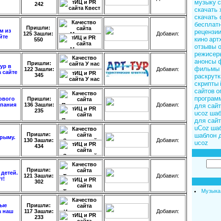
музыку
с
242
скачать 
скачать
бесплат
Пришли:
м из
рецензи
125 Зашли:
Добавил
:
йте
кино
арт
550
отзывы 
режисеры
анонсы 
Пришли:
ур в
фильмы
122 Зашли:
Добавил
:
 сайте
345
раскрутк
скрипты
сайтов
о
програм
ового
Пришли:
мпания
136 Зашли:
Добавил
:
для сайт
235
ucoz
шаб
для сайт
uCoz
шаб
Пришли:
шаблон 
рыму.
130 Зашли:
Добавил
:
ucoz
434
Пришли:
 детей.
121 Зашли:
Добавил
:
т!
302
Музыка
ные
Пришли:
а наш
117 Зашли:
Добавил
:
233