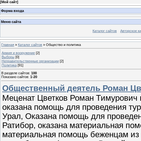
[
Мой сайт
]
Форма входа
Меню сайта
Каталог сайтов
Авторское к
Главная
»
Каталог сайтов
» Общество и политика
Армия и вооружение
[2]
Выборы
[0]
Неправительственные организации
[2]
Политика
[91]
В разделе сайтов
:
100
Показано сайтов
:
1-20
Общественный деятель Роман Цве
Меценат Цветков Роман Тимурович 
оказана помощь для проведения ту
Урал, Оказана помощь для проведе
Ратибор, оказана материальная пом
материальная помощь беженцам из 