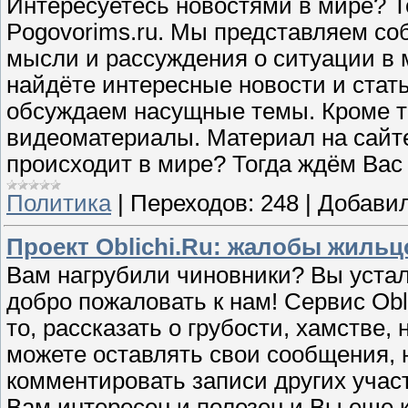
Интересуетесь новостями в мире? Т
Pogovorims.ru. Мы представляем со
мысли и рассуждения о ситуации в 
найдёте интересные новости и стат
обсуждаем насущные темы. Кроме т
видеоматериалы. Материал на сайте
происходит в мире? Тогда ждём Вас 
Политика
|
Переходов:
248
|
Добавил
Проект Oblichi.Ru: жалобы жильц
Вам нагрубили чиновники? Вы устал
добро пожаловать к нам! Сервис Obli
то, рассказать о грубости, хамстве
можете оставлять свои сообщения, 
комментировать записи других учас
Вам интересен и полезен и Вы еще к