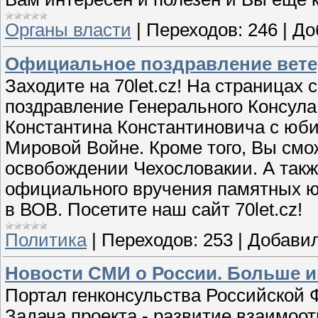
Органы власти
|
Переходов:
246
|
До
Официальное поздравление ветер
Заходите на 70let.cz! На страница
поздравление Генерального Консула
Константина Константиновича с юби
Мировой Войне. Кроме того, Вы см
освобождении Чехословакии. А так
официального вручения памятных ю
в ВОВ. Посетите наш сайт 70let.cz!
Политика
|
Переходов:
253
|
Добавил
Новости СМИ о России. Больше 
Портал генконсульства Российской 
Задача проекта - развитие взаимоо