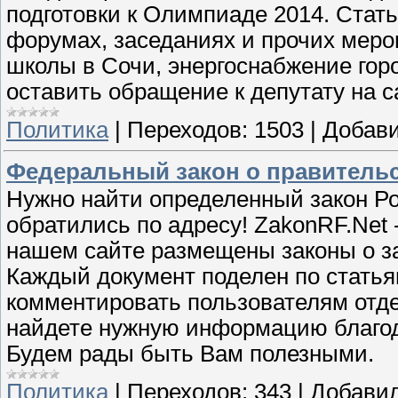
подготовки к Олимпиаде 2014. Стать
форумах, заседаниях и прочих мер
школы в Сочи, энергоснабжение горо
оставить обращение к депутату на с
Политика
|
Переходов:
1503
|
Добави
Федеральный закон о правительс
Нужно найти определенный закон Р
обратились по адресу! ZakonRF.Net -
нашем сайте размещены законы о за
Каждый документ поделен по статьям
комментировать пользователям отде
найдете нужную информацию благод
Будем рады быть Вам полезными.
Политика
|
Переходов:
343
|
Добавил