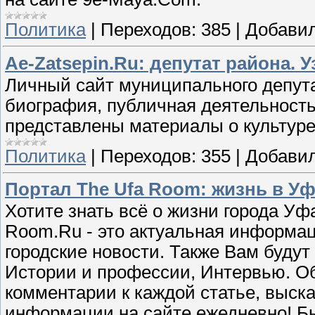
Политика
|
Переходов:
385
|
Добавил
Ae-Zatsepin.Ru: депутат района. 
Личный сайт муниципального депута
биография, публичная деятельность,
представлены материалы о культуре,
Политика
|
Переходов:
355
|
Добавил
Портал The Ufa Room: жизнь в У
Хотите знать всё о жизни города Уфа
Room.Ru - это актуальная информац
городские новости. Также Вам будут
Истории и профессии, Интервью. Об
комментарии к каждой статье, выск
информации на сайте ежедневно! Бы