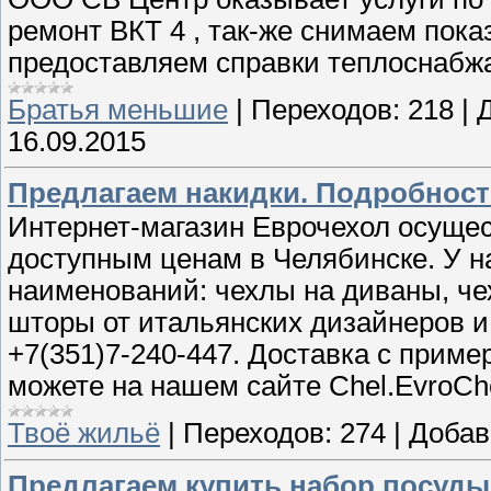
ремонт ВКТ 4 , так-же снимаем показ
предоставляем справки теплоснабж
Братья меньшие
|
Переходов:
218
|
16.09.2015
Предлагаем накидки. Подробности
Интернет-магазин Еврочехол осуще
доступным ценам в Челябинске. У н
наименований: чехлы на диваны, чех
шторы от итальянских дизайнеров и
+7(351)7-240-447. Доставка с приме
можете на нашем сайте Chel.EvroCh
Твоё жильё
|
Переходов:
274
|
Добав
Предлагаем купить набор посуды