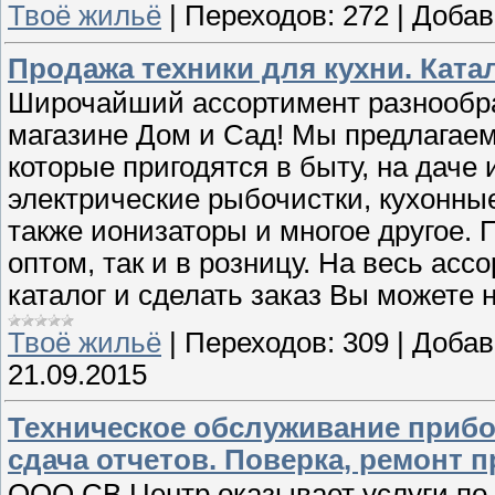
Твоё жильё
|
Переходов:
272
|
Добав
Продажа техники для кухни. Ката
Широчайший ассортимент разнообраз
магазине Дом и Сад! Мы предлагаем
которые пригодятся в быту, на даче 
электрические рыбочистки, кухонны
также ионизаторы и многое другое. 
оптом, так и в розницу. На весь асс
каталог и сделать заказ Вы можете
Твоё жильё
|
Переходов:
309
|
Добав
21.09.2015
Техническое обслуживание прибо
сдача отчетов. Поверка, ремонт 
ООО СВ Центр оказывает услуги по