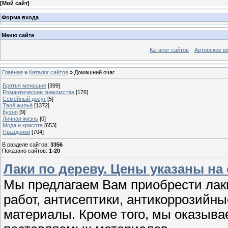
[
Мой сайт
]
Форма входа
Меню сайта
Каталог сайтов
Авторское к
Главная
»
Каталог сайтов
» Домашний очаг
Братья меньшие
[399]
Романтические знакомства
[176]
Семейный досуг
[5]
Твоё жильё
[1372]
Кухня
[9]
Личная жизнь
[0]
Мода и красота
[653]
Праздники
[704]
В разделе сайтов
:
3356
Показано сайтов
:
1-20
Лаки по дереву. Цены указаны на 
Мы предлагаем Вам приобрести лаки
работ, антисептики, антикоррозийны
материалы. Кроме того, мы оказыва