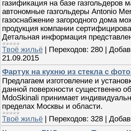
газификация на базе газгольдеров м
автономные газгольдеры Antonio Mer
газоснабжение загородного дома мож
продукция компании сертифицирован
Детальная информация представлена
Твоё жильё
|
Переходов:
280
|
Добав
21.09.2015
Фартук на кухню из стекла с фо
Предлагаем изготовление и установк
данной поверхности существенно о
MdoSkinali принимает индивидуальн
пределах Москвы и области.
Твоё жильё
|
Переходов:
328
|
Добав