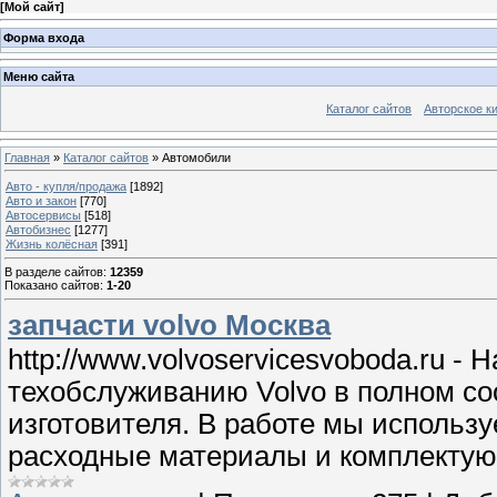
[
Мой сайт
]
Форма входа
Меню сайта
Каталог сайтов
Авторское к
Главная
»
Каталог сайтов
» Автомобили
Авто - купля/продажа
[1892]
Авто и закон
[770]
Автосервисы
[518]
Автобизнес
[1277]
Жизнь колёсная
[391]
В разделе сайтов
:
12359
Показано сайтов
:
1-20
запчасти volvo Москва
http://www.volvoservicesvoboda.ru 
техобслуживанию Volvo в полном со
изготовителя. В работе мы использ
расходные материалы и комплекту